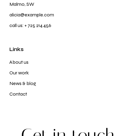
Malmo, SW
alicia@example.com
call us:
+ 725 214 456
Links
About us
Our work
News & blog
Contact
G
e
t
i
n
t
o
u
c
h