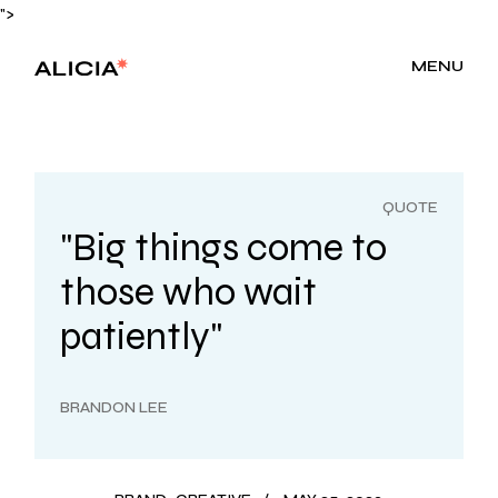
">
MENU
QUOTE
"Big things come to
those who wait
patiently"
BRANDON LEE