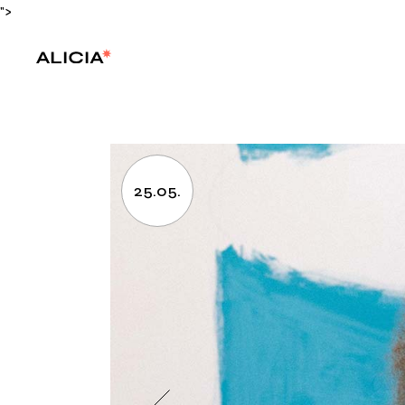
">
25.05.