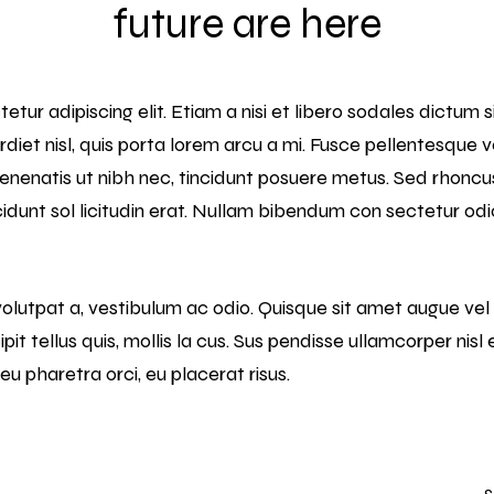
future are here
tur adipiscing elit. Etiam a nisi et libero sodales dictum
erdiet nisl, quis porta lorem arcu a mi. Fusce pellentesque 
natis ut nibh nec, tincidunt posuere metus. Sed rhoncus 
cidunt sol licitudin erat. Nullam bibendum con sectetur odio
olutpat a, vestibulum ac odio. Quisque sit amet augue ve
ipit tellus quis, mollis la cus. Sus pendisse ullamcorper nisl
 eu pharetra orci, eu placerat risus.