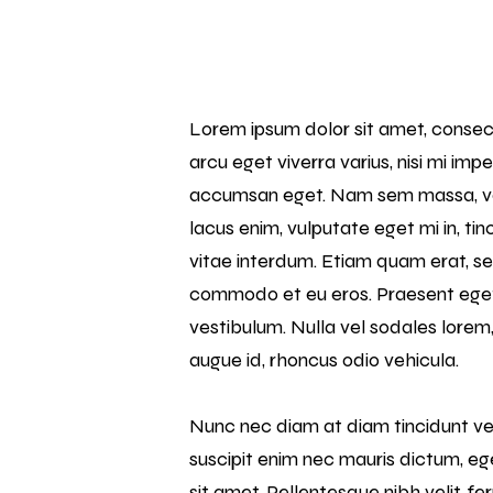
Lorem ipsum dolor sit amet, consecte
arcu eget viverra varius, nisi mi imp
accumsan eget. Nam sem massa, vene
lacus enim, vulputate eget mi in, tin
vitae interdum. Etiam quam erat, se
commodo et eu eros. Praesent eget li
vestibulum. Nulla vel sodales lorem,
augue id, rhoncus odio vehicula.
Nunc nec diam at diam tincidunt ve
suscipit enim nec mauris dictum, ege
sit amet. Pellentesque nibh velit, fe