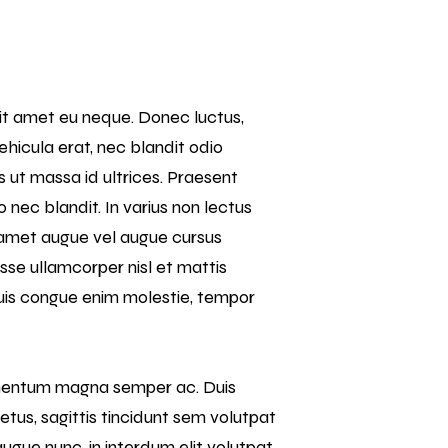
 sit amet eu neque. Donec luctus,
vehicula erat, nec blandit odio
ut massa id ultrices. Praesent
 nec blandit. In varius non lectus
t amet augue vel augue cursus
isse ullamcorper nisl et mattis
. Duis congue enim molestie, tempor
ermentum magna semper ac. Duis
etus, sagittis tincidunt sem volutpat
augue nunc, in interdum elit volutpat