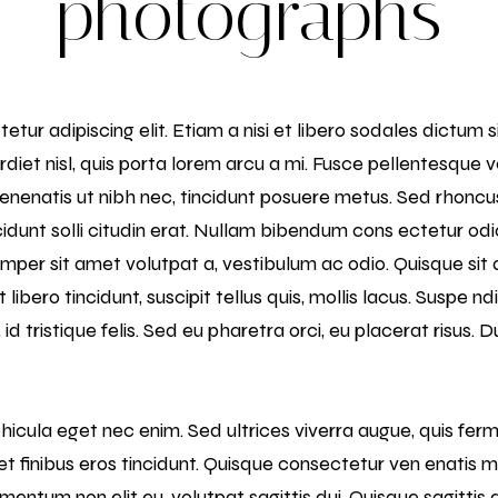
photographs
tur adipiscing elit. Etiam a nisi et libero sodales dictum
erdiet nisl, quis porta lorem arcu a mi. Fusce pellentesque 
natis ut nibh nec, tincidunt posuere metus. Sed rhoncus 
cidunt solli citudin erat. Nullam bibendum cons ectetur odio
mper sit amet volutpat a, vestibulum ac odio. Quisque si
bero tincidunt, suscipit tellus quis, mollis lacus. Suspe nd
 id tristique felis. Sed eu pharetra orci, eu placerat risus
hicula eget nec enim. Sed ultrices viverra augue, quis f
t finibus eros tincidunt. Quisque consectetur ven enatis m
rmentum non elit eu, volutpat sagittis dui. Quisque sagittis 