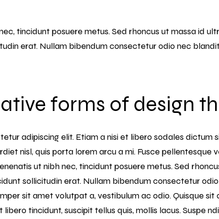
ec, tincidunt posuere metus. Sed rhoncus ut massa id ultr
icitudin erat. Nullam bibendum consectetur odio nec blandi
ative forms of design th
tur adipiscing elit. Etiam a nisi et libero sodales dictum
erdiet nisl, quis porta lorem arcu a mi. Fusce pellentesque 
natis ut nibh nec, tincidunt posuere metus. Sed rhoncus 
ncidunt sollicitudin erat. Nullam bibendum consectetur odio 
mper sit amet volutpat a, vestibulum ac odio. Quisque si
bero tincidunt, suscipit tellus quis, mollis lacus. Suspe nd