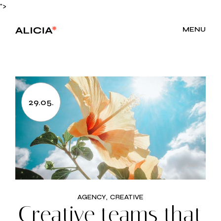
">
MENU
29.05.
AGENCY
CREATIVE
Creative teams that